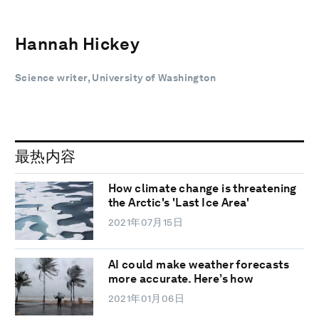
Hannah Hickey
‎Science writer, University of Washington
最热内容
How climate change is threatening
the Arctic's 'Last Ice Area'
2021年07月15日
AI could make weather forecasts
more accurate. Here’s how
2021年01月06日