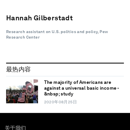
Hannah Gilberstadt
Research assistant on U.S. politics and policy, Pew
Research Center
最热内容
The majority of Americans are
against a universal basic income -
&nbsp; study
2020年08月25日
关于我们