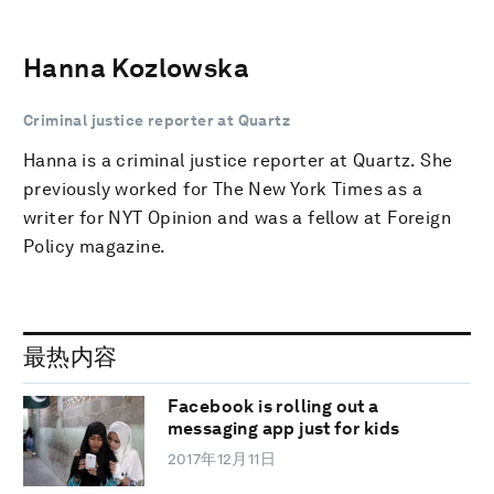
Hanna Kozlowska
Criminal justice reporter at Quartz
Hanna is a criminal justice reporter at Quartz. She
previously worked for The New York Times as a
writer for NYT Opinion and was a fellow at Foreign
Policy magazine.
最热内容
Facebook is rolling out a
messaging app just for kids
2017年12月11日