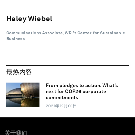
Haley Wiebel
Communications Associate, WRI's Center for Sustainable
Business
最热内容
From pledges to action: What’s
next for COP26 corporate
commitments
2021年12月01日
关于我们