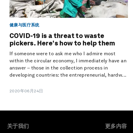
健康与医疗系统
COVID-19 is a threat to waste
pickers. Here's how to help them
If someone were to ask me who I admire most
within the circular economy, I immediately have an
answer – those in the collection process in
developing countries: the entrepreneurial, hardw...
2020年06月24日
关于我们
更多内容