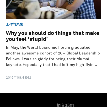
工作与未来
Why you should do things that make
you feel 'stupid'
In May, the World Economic Forum graduated
another awesome cohort of 20+ Global Leadership
Fellows. I was so giddy for being their Alumni
keynote. Especially that I had left my high-flyin...
2016年08月19日
加入我们