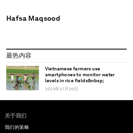
Hafsa Maqsood
最热内容
Vietnamese farmers use
smartphones to monitor water
levels in rice fields&nbsp;
2023年07月26日
关于我们
我们的策略