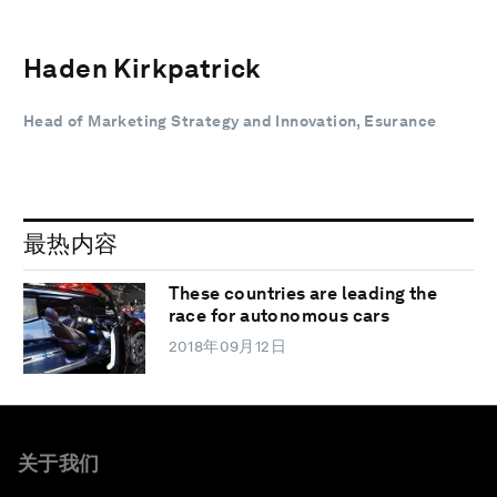
Haden Kirkpatrick
Head of Marketing Strategy and Innovation, Esurance
最热内容
These countries are leading the
race for autonomous cars
2018年09月12日
关于我们