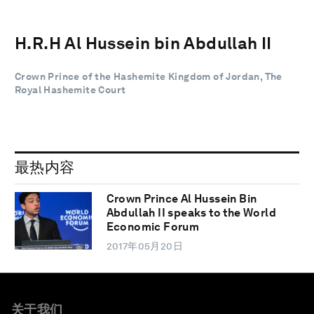
H.R.H Al Hussein bin Abdullah II
Crown Prince of the Hashemite Kingdom of Jordan, The
Royal Hashemite Court
最热内容
Crown Prince Al Hussein Bin
Abdullah II speaks to the World
Economic Forum
2017年05月20日
关于我们