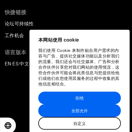
快捷链接
论坛可持续性
工作机会
本网站使用 cookie
我们使用 Cookie 来制作贴合用户需求的内
语言版本
容与广告、提供社交媒体功能以及分析我们
的流量。我们还会与社交媒体、广告和分析
EN
ES
中文
日本語
▪
▪
▪
合作伙伴分享您对我们网站的使用情况，这
些合作伙伴可能会将此类信息与您提供给他
们或他们在您使用其服务的过程中收集的其
他信息相结合。
拒绝
隐私政策和服务条款
全部允许
站点地图
自定义
©
2026
世界经济论坛
EN
ES
中文
日本語