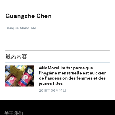
Guangzhe Chen
Banque Mondiale
最热内容
#NoMoreLimits : parce que
l’hygiène menstruelle est au cœur
de l’ascension des femmes et des
jeunes filles
2018年06月14日
关于我们