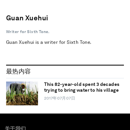
Guan Xuehui
Writer for Sixth Tone.
Guan Xuehui is a writer for Sixth Tone.
最热内容
This 82-year-old spent 3 decades
trying to bring water to his village
2017年07月07日
关于我们