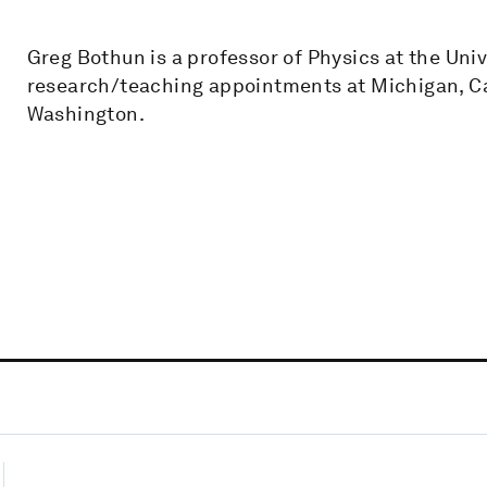
Greg Bothun is a professor of Physics at the Univ
research/teaching appointments at Michigan, Cal
Washington.