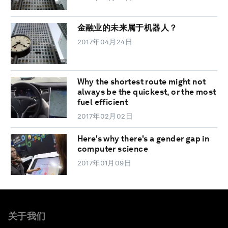
金融业的未来属于机器人？
2017年04月24日
Why the shortest route might not
always be the quickest, or the most
fuel efficient
2017年02月02日
Here's why there's a gender gap in
computer science
2017年01月09日
关于我们