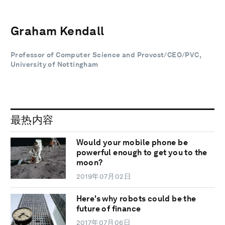
Graham Kendall
Professor of Computer Science and Provost/CEO/PVC,
University of Nottingham
最热内容
Would your mobile phone be
powerful enough to get you to the
moon?
2019年07月02日
Here's why robots could be the
future of finance
2017年07月06日