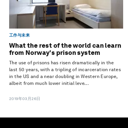
工作与未来
What the rest of the world can learn
from Norway's prison system
The use of prisons has risen dramatically in the
last 50 years, with a tripling of incarceration rates
in the US and a near doubling in Western Europe,
albeit from much lower initial leve...
2019年03月26日