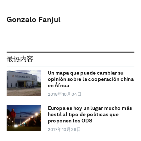
Gonzalo Fanjul
最热内容
Un mapa que puede cambiar su
opinión sobre la cooperación china
en África
2018年10月04日
Europa es hoy un lugar mucho más
hostil al tipo de políticas que
proponen los ODS
2017年10月26日