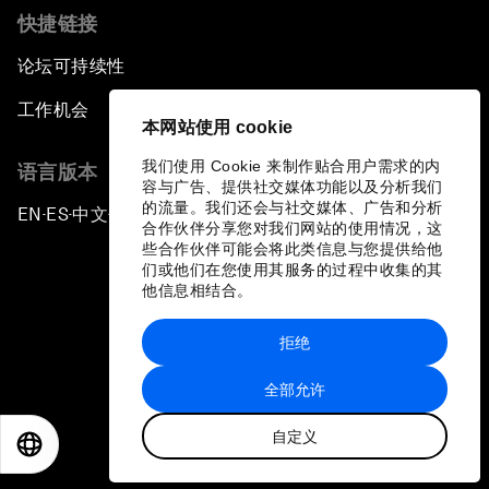
快捷链接
论坛可持续性
工作机会
本网站使用 cookie
我们使用 Cookie 来制作贴合用户需求的内
语言版本
容与广告、提供社交媒体功能以及分析我们
的流量。我们还会与社交媒体、广告和分析
EN
ES
中文
日本語
▪
▪
▪
合作伙伴分享您对我们网站的使用情况，这
些合作伙伴可能会将此类信息与您提供给他
们或他们在您使用其服务的过程中收集的其
他信息相结合。
拒绝
隐私政策和服务条款
全部允许
站点地图
自定义
©
2026
世界经济论坛
EN
ES
中文
日本語