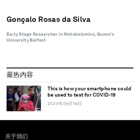
Gonçalo Rosas da Silva
Early Stage Researcher in Metabolomics, Queen's
University Belfast
最热内容
This is how your smartphone could
be used to test for COVID-19
2020年06月19日
关于我们