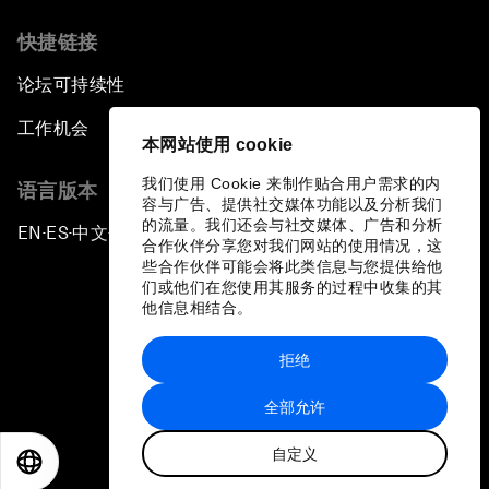
快捷链接
论坛可持续性
工作机会
本网站使用 cookie
我们使用 Cookie 来制作贴合用户需求的内
语言版本
容与广告、提供社交媒体功能以及分析我们
的流量。我们还会与社交媒体、广告和分析
EN
ES
中文
日本語
▪
▪
▪
合作伙伴分享您对我们网站的使用情况，这
些合作伙伴可能会将此类信息与您提供给他
们或他们在您使用其服务的过程中收集的其
他信息相结合。
拒绝
隐私政策和服务条款
全部允许
站点地图
自定义
©
2026
世界经济论坛
EN
ES
中文
日本語