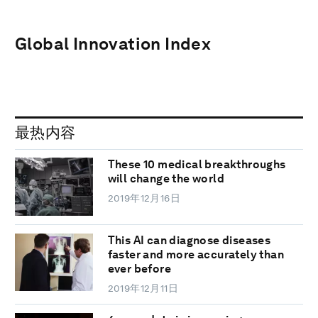
Global Innovation Index
最热内容
These 10 medical breakthroughs
will change the world
2019年12月16日
This AI can diagnose diseases
faster and more accurately than
ever before
2019年12月11日