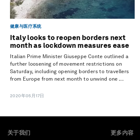
健康与医疗系统
Italy looks to reopen borders next
month as lockdown measures ease
Italian Prime Minister Giuseppe Conte outlined a
further loosening of movement restrictions on
Saturday, including opening borders to travellers
from Europe from next month to unwind one ...
2020年05月17日
关于我们
更多内容