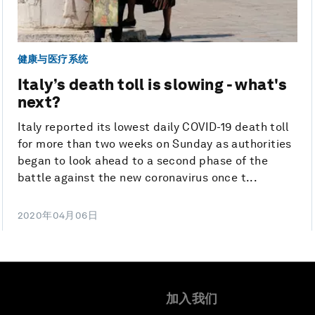
健康与医疗系统
Italy’s death toll is slowing - what's
next?
Italy reported its lowest daily COVID-19 death toll
for more than two weeks on Sunday as authorities
began to look ahead to a second phase of the
battle against the new coronavirus once t...
2020年04月06日
加入我们