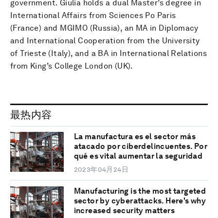
government. Giulia holds a dual Master’s degree in
International Affairs from Sciences Po Paris
(France) and MGIMO (Russia), an MA in Diplomacy
and International Cooperation from the University
of Trieste (Italy), and a BA in International Relations
from King’s College London (UK).
最热内容
La manufactura es el sector más
atacado por ciberdelincuentes. Por
qué es vital aumentar la seguridad
2023年04月24日
Manufacturing is the most targeted
sector by cyberattacks. Here's why
increased security matters