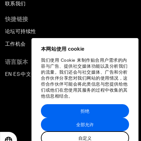
联系我们
快捷链接
论坛可持续性
工作机会
本网站使用 cookie
我们使用 Cookie 来制作贴合用户需求的内
语言版本
容与广告、提供社交媒体功能以及分析我们
的流量。我们还会与社交媒体、广告和分析
EN
ES
中文
日本語
▪
▪
▪
合作伙伴分享您对我们网站的使用情况，这
些合作伙伴可能会将此类信息与您提供给他
们或他们在您使用其服务的过程中收集的其
他信息相结合。
拒绝
隐私政策和服务条款
全部允许
站点地图
自定义
©
2026
世界经济论坛
EN
ES
中文
日本語