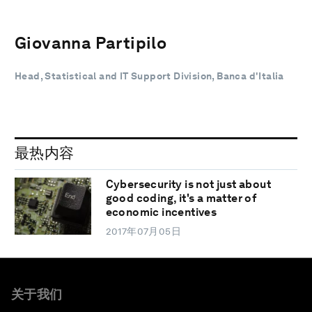
Giovanna Partipilo
Head, Statistical and IT Support Division, Banca d'Italia
最热内容
Cybersecurity is not just about
good coding, it's a matter of
economic incentives
2017年07月05日
关于我们