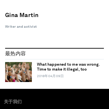
Gina Martin
Writer and activist
最热内容
What happened to me was wrong.
Time to make it illegal, too
2018年04月09日
关于我们