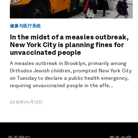
健康与医疗系统
In the midst of a measles outbreak,
New York City is planning fines for
unvaccinated people
A measles outbreak in Brooklyn, primarily among
Orthodox Jewish children, prompted New York City
on Tuesday to declare a public health emergency,
requiring unvaccinated people in the affe...
2019年04月12日