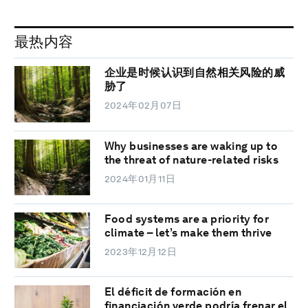
最热内容
企业是时候认识到自然相关风险的威
胁了
2024年02月07日
Why businesses are waking up to
the threat of nature-related risks
2024年01月11日
Food systems are a priority for
climate – let’s make them thrive
2023年12月12日
El déficit de formación en
financiación verde podría frenar el