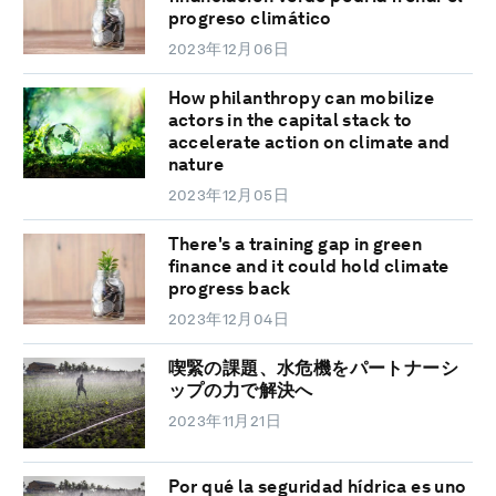
progreso climático
2023年12月06日
How philanthropy can mobilize
actors in the capital stack to
accelerate action on climate and
nature
2023年12月05日
There's a training gap in green
finance and it could hold climate
progress back
2023年12月04日
喫緊の課題、水危機をパートナーシ
ップの力で解決へ
2023年11月21日
Por qué la seguridad hídrica es uno