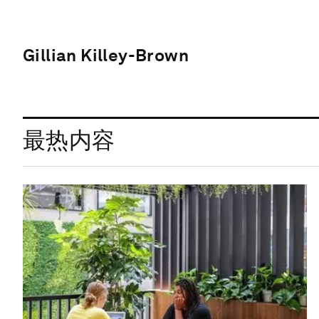
Gillian Killey-Brown
最热内容