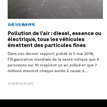
自然与生物多样性
Pollution de l’air : diesel, essence ou
électrique, tous les véhicules
émettent des particules fines
Dans son dernier rapport, publié le 2 mai 2018,
l’Organisation mondiale de la santé indique que 9
personnes sur 10 respirent un air pollué et que 7
millions meurent chaque année à cause d...
2018年05月28日