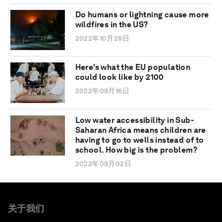
Do humans or lightning cause more
wildfires in the US?
2022年10月28日
Here's what the EU population
could look like by 2100
2022年09月16日
Low water accessibility in Sub-
Saharan Africa means children are
having to go to wells instead of to
school. How big is the problem?
2022年09月02日
关于我们