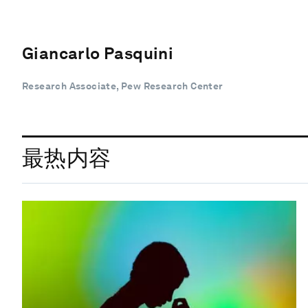
Giancarlo Pasquini
Research Associate, Pew Research Center
最热内容