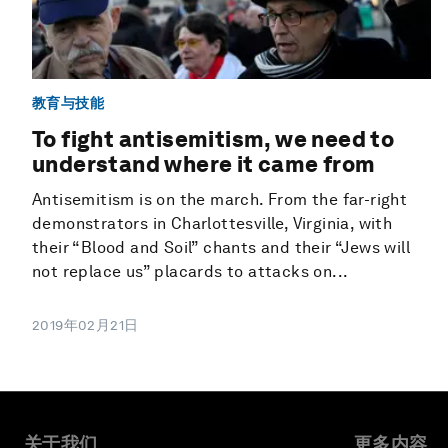
教育与技能
To fight antisemitism, we need to
understand where it came from
Antisemitism is on the march. From the far-right
demonstrators in Charlottesville, Virginia, with
their “Blood and Soil” chants and their “Jews will
not replace us” placards to attacks on...
2019年02月21日
关于我们
更多内容