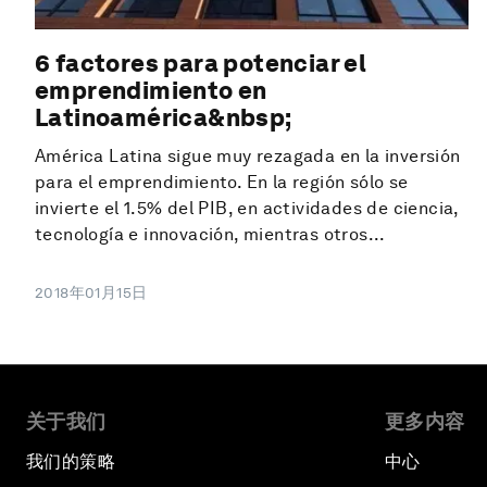
6 factores para potenciar el
emprendimiento en
Latinoamérica&nbsp;
América Latina sigue muy rezagada en la inversión
para el emprendimiento. En la región sólo se
invierte el 1.5% del PIB, en actividades de ciencia,
tecnología e innovación, mientras otros...
2018年01月15日
关于我们
更多内容
我们的策略
中心