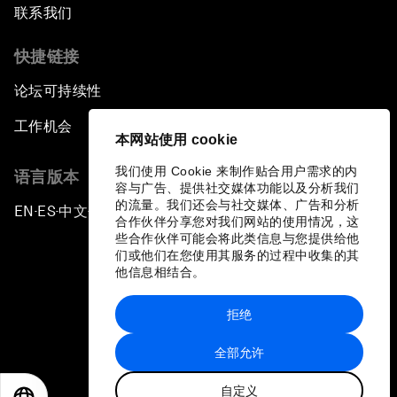
联系我们
快捷链接
论坛可持续性
工作机会
本网站使用 cookie
我们使用 Cookie 来制作贴合用户需求的内
语言版本
容与广告、提供社交媒体功能以及分析我们
的流量。我们还会与社交媒体、广告和分析
EN
ES
中文
日本語
▪
▪
▪
合作伙伴分享您对我们网站的使用情况，这
些合作伙伴可能会将此类信息与您提供给他
们或他们在您使用其服务的过程中收集的其
他信息相结合。
拒绝
隐私政策和服务条款
全部允许
站点地图
自定义
©
2026
世界经济论坛