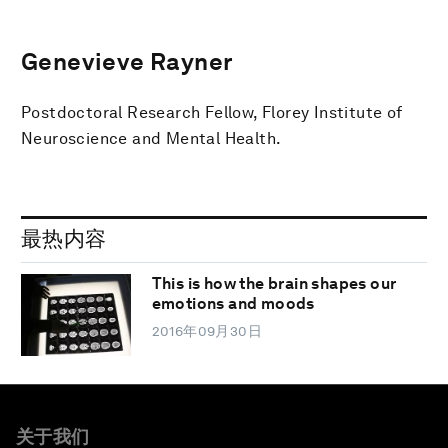
Genevieve Rayner
Postdoctoral Research Fellow, Florey Institute of
Neuroscience and Mental Health.
最热内容
This is how the brain shapes our
emotions and moods
2016年09月30日
关于我们