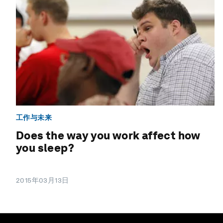
工作与未来
Does the way you work affect how
you sleep?
2015年03月13日