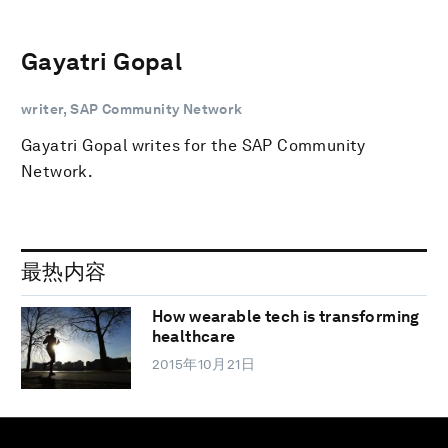
Gayatri Gopal
writer, SAP Community Network
Gayatri Gopal writes for the SAP Community
Network.
最热内容
How wearable tech is transforming
healthcare
2015年10月21日