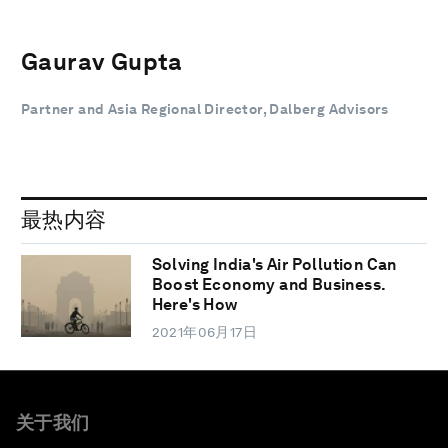
Gaurav Gupta
Partner and Asia Regional Director, Dalberg Advisors
最热内容
Solving India's Air Pollution Can
Boost Economy and Business.
Here's How
2021年06月17日
关于我们