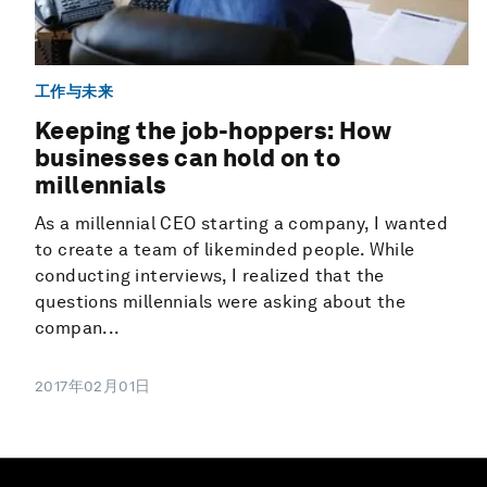
工作与未来
Keeping the job-hoppers: How
businesses can hold on to
millennials
As a millennial CEO starting a company, I wanted
to create a team of likeminded people. While
conducting interviews, I realized that the
questions millennials were asking about the
compan...
2017年02月01日