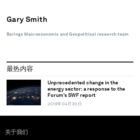
Gary Smith
Barings Macroeconomic and Geopolitical research team
最热内容
Unprecedented change in the
energy sector: a response to the
Forum's SWF report
2019年04月30日
关于我们