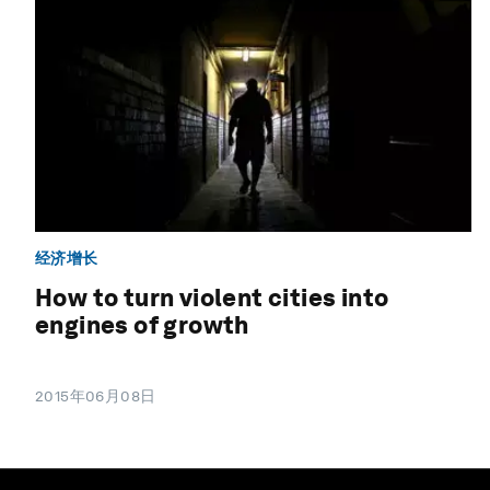
经济增长
How to turn violent cities into
engines of growth
2015年06月08日