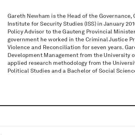
Gareth Newham is the Head of the Governance, Cr
Institute for Security Studies (ISS) in January 20
Policy Advisor to the Gauteng Provincial Minist
government he worked in the Criminal Justice Pr
Violence and Reconciliation for seven years. Gar
Development Management from the University of
applied research methodology from the Universit
Political Studies and a Bachelor of Social Scien