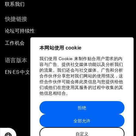
联系我们
快捷链接
论坛可持续性
工作机会
本网站使用 cookie
我们使用 Cookie 来制作贴合用户需求的内
语言版本
容与广告、提供社交媒体功能以及分析我们
的流量。我们还会与社交媒体、广告和分析
EN
ES
中文
日本語
▪
▪
▪
合作伙伴分享您对我们网站的使用情况，这
些合作伙伴可能会将此类信息与您提供给他
们或他们在您使用其服务的过程中收集的其
他信息相结合。
拒绝
隐私政策和服务条款
全部允许
站点地图
自定义
©
2026
世界经济论坛