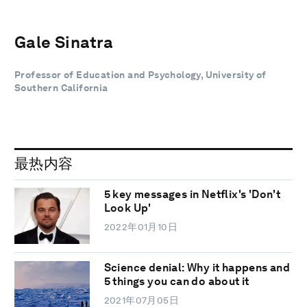
Gale Sinatra
Professor of Education and Psychology, University of
Southern California
最热内容
5 key messages in Netflix's 'Don't
Look Up'
2022年01月10日
Science denial: Why it happens and
5 things you can do about it
2021年07月05日