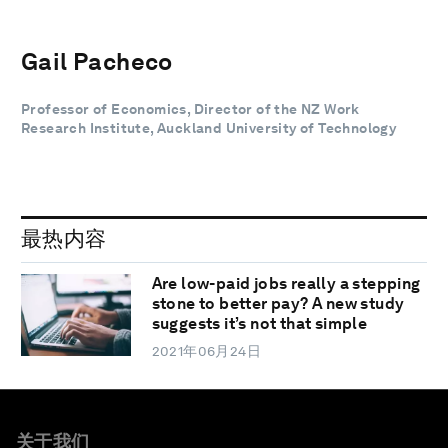
Gail Pacheco
Professor of Economics, Director of the NZ Work
Research Institute, Auckland University of Technology
最热内容
Are low-paid jobs really a stepping
stone to better pay? A new study
suggests it’s not that simple
2021年06月24日
关于我们