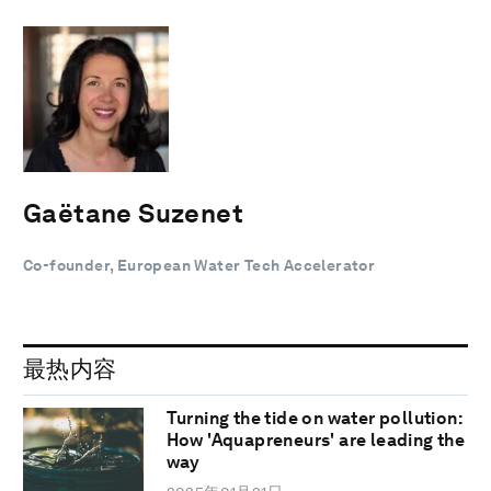
Gaëtane Suzenet
Co-founder, European Water Tech Accelerator
最热内容
Turning the tide on water pollution:
How 'Aquapreneurs' are leading the
way