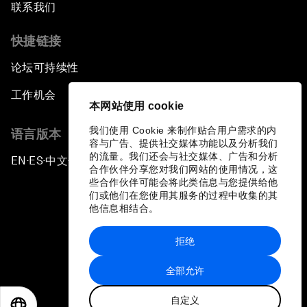
联系我们
快捷链接
论坛可持续性
工作机会
本网站使用 cookie
我们使用 Cookie 来制作贴合用户需求的内
语言版本
容与广告、提供社交媒体功能以及分析我们
的流量。我们还会与社交媒体、广告和分析
EN
ES
中文
日本語
▪
▪
▪
合作伙伴分享您对我们网站的使用情况，这
些合作伙伴可能会将此类信息与您提供给他
们或他们在您使用其服务的过程中收集的其
他信息相结合。
拒绝
隐私政策和服务条款
全部允许
站点地图
自定义
©
2026
世界经济论坛
EN
ES
中文
日本語