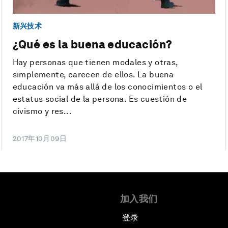
新兴技术
¿Qué es la buena educación?
Hay personas que tienen modales y otras,
simplemente, carecen de ellos. La buena
educación va más allá de los conocimientos o el
estatus social de la persona. Es cuestión de
civismo y res...
2017年10月09日
加入我们
登录