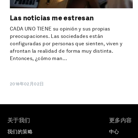
Las noticias me estresan
CADA UNO TIENE su opinión y sus propias
preocupaciones. Las sociedades están
configuradas por personas que sienten, viven y
afrontan la realidad de forma muy distinta.
Entonces, ¿cómo man...
2018年02月02日
关于我们
更多内容
我们的策略
中心