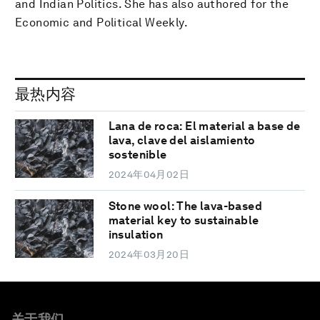
and Indian Politics. She has also authored for the
Economic and Political Weekly.
最热内容
Lana de roca: El material a base de
lava, clave del aislamiento
sostenible
2024年04月02日
Stone wool: The lava-based
material key to sustainable
insulation
2024年03月20日
关于我们