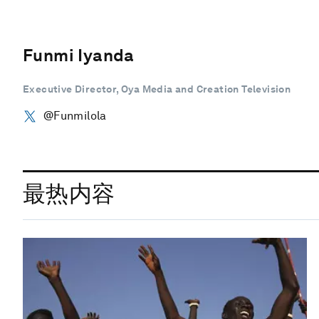
Funmi Iyanda
Executive Director, Oya Media and Creation Television
@Funmilola
最热内容