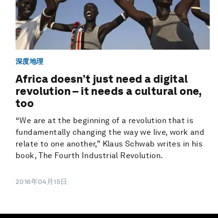
深度地理
Africa doesn’t just need a digital
revolution – it needs a cultural one,
too
“We are at the beginning of a revolution that is
fundamentally changing the way we live, work and
relate to one another,” Klaus Schwab writes in his
book, The Fourth Industrial Revolution.
2016年04月15日