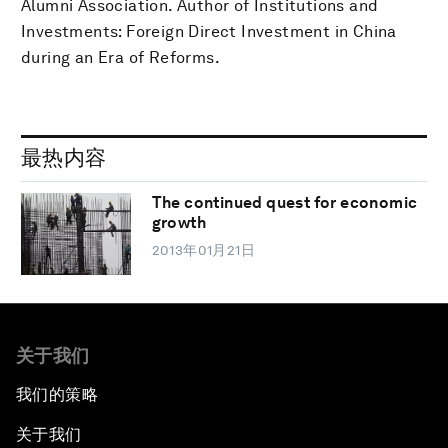
Alumni Association. Author of Institutions and
Investments: Foreign Direct Investment in China
during an Era of Reforms.
最热内容
The continued quest for economic
growth
2013年01月21日
关于我们
我们的策略
关于我们