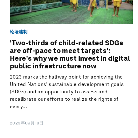
论坛建制
'Two-thirds of child-related SDGs
are off-pace to meet targets':
Here's why we must invest in digital
public infrastructure now
2023 marks the halfway point for achieving the
United Nations' sustainable development goals
(SDGs) and an opportunity to assess and
recalibrate our efforts to realize the rights of
every...
2023年09月18日