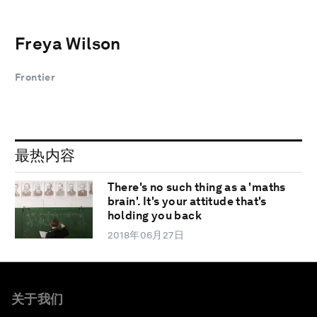
Freya Wilson
Frontier
最热内容
There's no such thing as a 'maths
brain'. It's your attitude that's
holding you back
2018年06月27日
关于我们