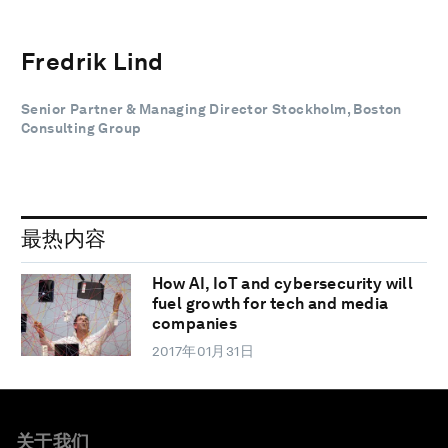
Fredrik Lind
Senior Partner & Managing Director Stockholm, Boston
Consulting Group
最热内容
How AI, IoT and cybersecurity will
fuel growth for tech and media
companies
2017年01月31日
关于我们