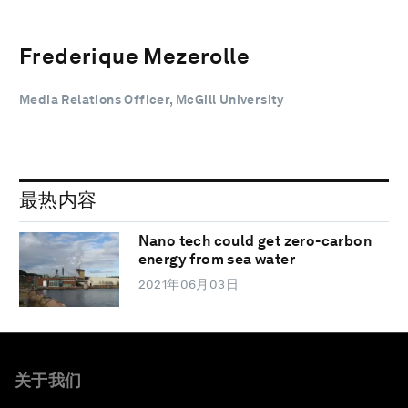
Frederique Mezerolle
Media Relations Officer, McGill University
最热内容
Nano tech could get zero-carbon
energy from sea water
2021年06月03日
关于我们